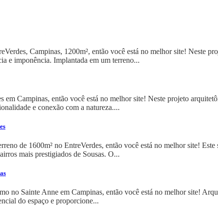
reVerdes, Campinas, 1200m², então você está no melhor site! Neste proj
cia e imponência. Implantada em um terreno...
s em Campinas, então você está no melhor site! Neste projeto arquitet
ionalidade e conexão com a natureza....
es
reno de 1600m² no EntreVerdes, então você está no melhor site! Este
irros mais prestigiados de Sousas. O...
as
o no Sainte Anne em Campinas, então você está no melhor site! Arquit
cial do espaço e proporcione...