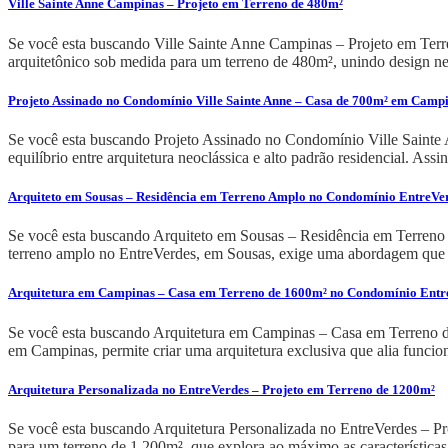
Ville Sainte Anne Campinas – Projeto em Terreno de 480m²
Se você esta buscando Ville Sainte Anne Campinas – Projeto em Terr
arquitetônico sob medida para um terreno de 480m², unindo design neoc
Projeto Assinado no Condomínio Ville Sainte Anne – Casa de 700m² em Camp
Se você esta buscando Projeto Assinado no Condomínio Ville Sainte 
equilíbrio entre arquitetura neoclássica e alto padrão residencial. Assi
Arquiteto em Sousas – Residência em Terreno Amplo no Condomínio EntreVe
Se você esta buscando Arquiteto em Sousas – Residência em Terreno
terreno amplo no EntreVerdes, em Sousas, exige uma abordagem que un
Arquitetura em Campinas – Casa em Terreno de 1600m² no Condomínio Entr
Se você esta buscando Arquitetura em Campinas – Casa em Terreno d
em Campinas, permite criar uma arquitetura exclusiva que alia funcion
Arquitetura Personalizada no EntreVerdes – Projeto em Terreno de 1200m²
Se você esta buscando Arquitetura Personalizada no EntreVerdes – Pr
para um terreno de 1.200m², que explora ao máximo as características d