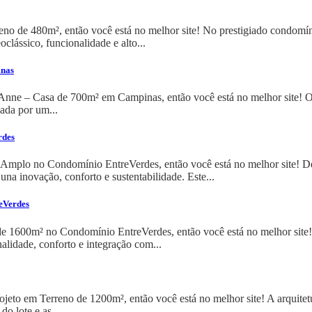
eno de 480m², então você está no melhor site! No prestigiado condomí
lássico, funcionalidade e alto...
inas
Anne – Casa de 700m² em Campinas, então você está no melhor site! O
nada por um...
rdes
 Amplo no Condomínio EntreVerdes, então você está no melhor site! De
a inovação, conforto e sustentabilidade. Este...
eVerdes
e 1600m² no Condomínio EntreVerdes, então você está no melhor site
alidade, conforto e integração com...
ojeto em Terreno de 1200m², então você está no melhor site! A arquite
o lote e as...