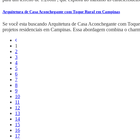
Arquitetura de Casa Aconchegante com Toque Rural em Campinas
Se você esta buscando Arquitetura de Casa Aconchegante com Toque R
projetos residenciais em Campinas. Essa abordagem combina o charm
1
2
3
4
5
6
7
8
9
10
11
12
13
14
15
16
17