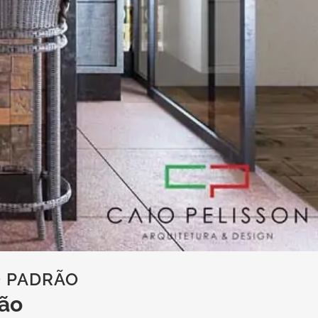
O PADRÃO
rão