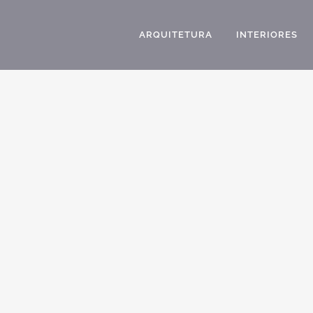
ARQUITETURA
INTERIORES