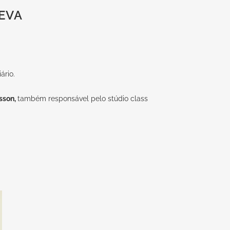
EVA
ário.
isson
,
também responsável pelo
stúdio class