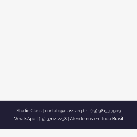
MANSÃO NEOCLÁSSICA EM
ITAPEVA
Decoração de interiores em mansão
neoclássica em Itapeva Você acaba de
encontrar a sua decoração de interiores,
aqui no stúdio class somos totalmente
capacitados em decorar seu ambiente
diário. Neoclassicismo, uma das
especialidades do nosso escritório, um
arquiteto/design de interiores de grande
nome aqui no Brasil, Caio Pelisson,...
Studio Class |
contato@class.arq.br
| (19) 98133-7909
WhatsApp | (19) 3702-2238 | Atendemos em todo Brasil