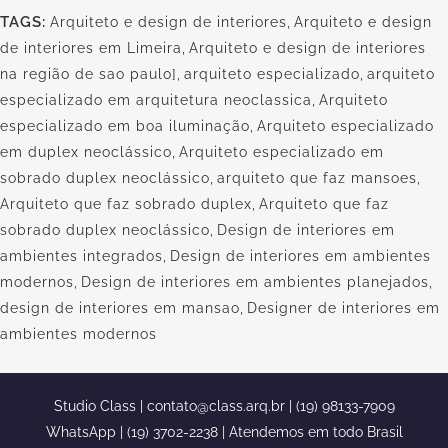
TAGS:
Arquiteto e design de interiores
,
Arquiteto e design
de interiores em Limeira
,
Arquiteto e design de interiores
na região de sao paulo]
,
arquiteto especializado
,
arquiteto
especializado em arquitetura neoclassica
,
Arquiteto
especializado em boa iluminação
,
Arquiteto especializado
em duplex neoclássico
,
Arquiteto especializado em
sobrado duplex neoclássico
,
arquiteto que faz mansoes
,
Arquiteto que faz sobrado duplex
,
Arquiteto que faz
sobrado duplex neoclássico
,
Design de interiores em
ambientes integrados
,
Design de interiores em ambientes
modernos
,
Design de interiores em ambientes planejados
,
design de interiores em mansao
,
Designer de interiores em
ambientes modernos
Studio Class |
contato@class.arq.br
| (19) 98133-7909
WhatsApp | (19) 3702-2238 | Atendemos em todo Brasil