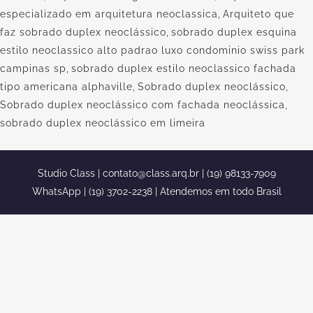
especializado em arquitetura neoclassica
,
Arquiteto que
faz sobrado duplex neoclássico
,
sobrado duplex esquina
estilo neoclassico alto padrao luxo condominio swiss park
campinas sp
,
sobrado duplex estilo neoclassico fachada
tipo americana alphaville
,
Sobrado duplex neoclássico
,
Sobrado duplex neoclássico com fachada neoclássica
,
sobrado duplex neoclássico em limeira
Studio Class |
contato@class.arq.br
| (19) 98133-7909
WhatsApp | (19) 3702-2238 | Atendemos em todo Brasil