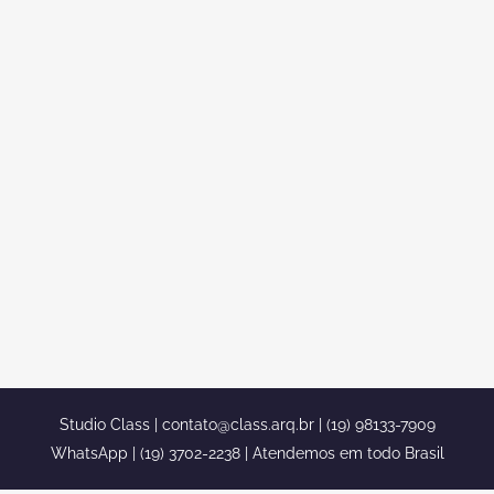
CONDOMINIO ALPHAVILLE
DPEDRO CAMPINAS
ARQUITETURA CLASSICA
casa neoclassica esquina condominio
alphaville dpedro campinas arquitetura
classica casa neoclassica esquina
condominio alphaville dpedro campinas
arquitetura classica confira essa linda
casa classica feita em um terreno com
5o0 m² no condominio alphaville D
Pedro em Campinas confira nosso
portfolio no site...
Studio Class |
contato@class.arq.br
| (19) 98133-7909
WhatsApp | (19) 3702-2238 | Atendemos em todo Brasil