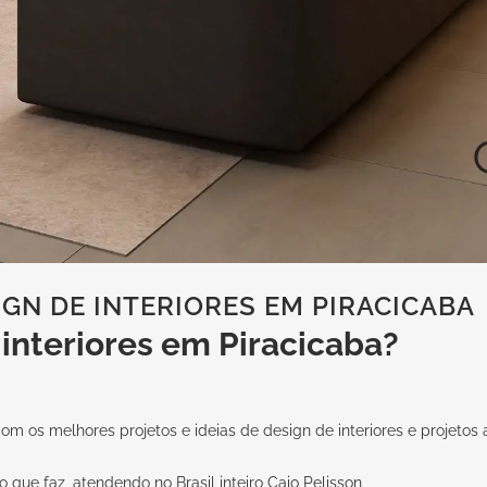
N DE INTERIORES EM PIRACICABA
nteriores em Piracicaba?
 os melhores projetos e ideias de design de interiores e projetos a
 que faz, atendendo no Brasil inteiro
Caio Pelisson