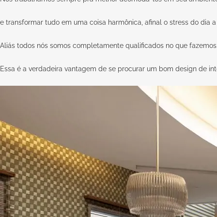
e transformar tudo em uma coisa harmônica, afinal o stress do dia a
Aliás todos nós somos completamente qualificados no que fazemos
Essa é a verdadeira vantagem de se procurar um bom design de inte