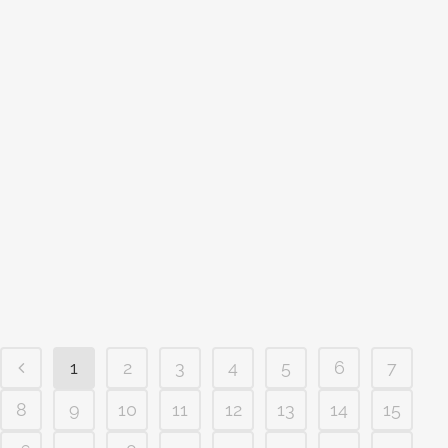
ENGENHEIRO NO CONDOMÍNIO
BELLAGIO EM CAMPINAS
Engenheiro no condomínio Bellagio em
Campinas Se você tem um terreno no
condomínio Bellagio em Campinas, e
está pensando em construir, e em busca
de um engenheiro perfeito seja casa,
sobrado duplex ou triplex, você acaba
de encontrar a sua equipe perfeita. O
Stúdio class hoje conta com...
1
2
3
4
5
6
7
8
9
10
11
12
13
14
15