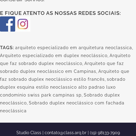
E FIQUE ATENTO AS NOSSAS REDES SOCIAIS:
TAGS:
arquiteto especializado em arquitetura neoclassica
,
Arquiteto especializado em duplex neoclássico
,
Arquiteto
que faz sobrado duplex neoclássico
,
Arquiteto que faz
sobrado duplex neoclássico em Campinas
,
Arquiteto que
faz sobrado duplex neoclássico estilo francês
,
sobrado
duplex esquina estilo neoclassico alto padrao luxo
condominio swiss park campinas sp
,
Sobrado duplex
neoclássico
,
Sobrado duplex neoclássico com fachada
neoclássica
Studio Class |
contato@class.arq.br
| (19) 98133-7909