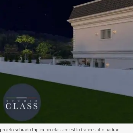
projeto sobrado triplex neoclassico estilo frances alto padrao