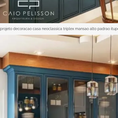
projeto decoracao casa neoclassica triplex mansao alto padrao itu