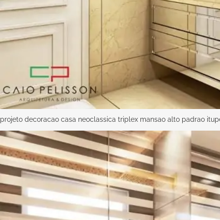
projeto decoracao casa neoclassica triplex mansao alto padrao itu