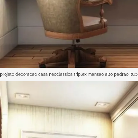
projeto decoracao casa neoclassica triplex mansao alto padrao itu