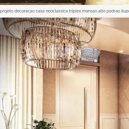
projeto decoracao casa neoclassica triplex mansao alto padrao itu