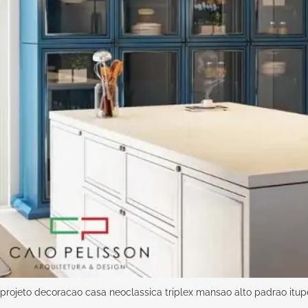
projeto decoracao casa neoclassica triplex mansao alto padrao itu