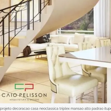
projeto decoracao casa neoclassica triplex mansao alto padrao itu