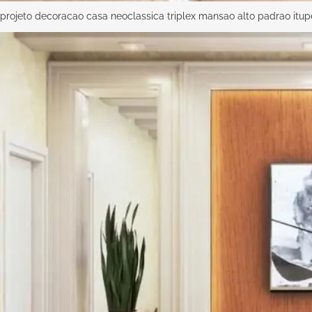
projeto decoracao casa neoclassica triplex mansao alto padrao itu