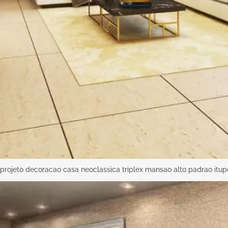
projeto decoracao casa neoclassica triplex mansao alto padrao itu