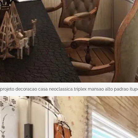
projeto decoracao casa neoclassica triplex mansao alto padrao itu