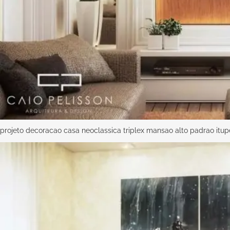
projeto decoracao casa neoclassica triplex mansao alto padrao itu