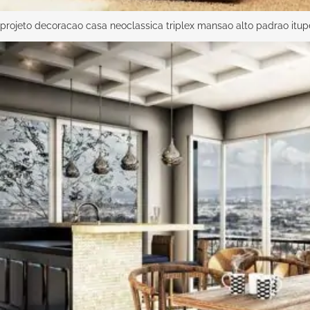
projeto decoracao casa neoclassica triplex mansao alto padrao itu