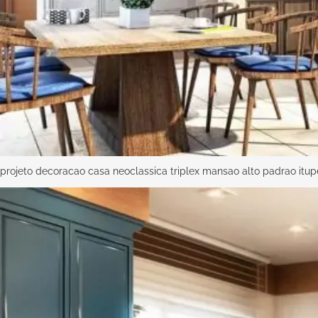
projeto decoracao casa neoclassica triplex mansao alto padrao itu