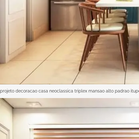
projeto decoracao casa neoclassica triplex mansao alto padrao itu