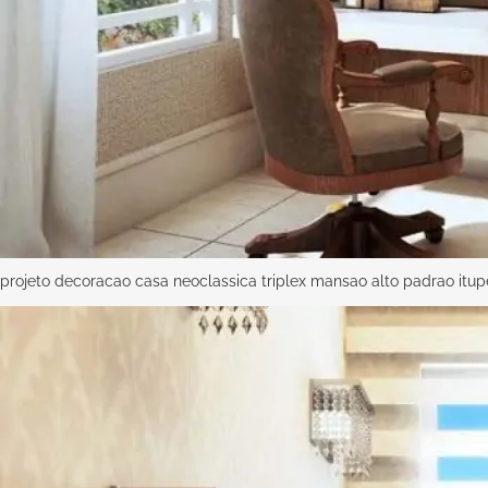
projeto decoracao casa neoclassica triplex mansao alto padrao itu