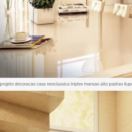
projeto decoracao casa neoclassica triplex mansao alto padrao itu