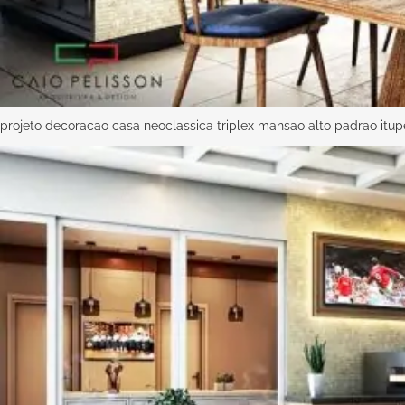
projeto decoracao casa neoclassica triplex mansao alto padrao itu