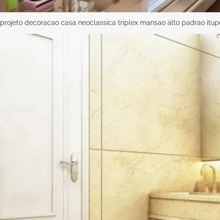
projeto decoracao casa neoclassica triplex mansao alto padrao itu