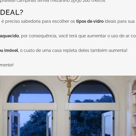
lphaville campinas terrea mezanino 15×30 260 metros
IDEAL?
 é preciso sabedoria para escolher os
tipos de vidro
ideais para sua
r aquecido
, por consequência, você terá que aumentar o uso de ar co
eu imóvel
, o custo de uma casa repleta deles também aumenta!
emente!