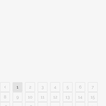
ENGENHEIRO NO CONDOMÍNIO
BELLAGIO EM CAMPINAS
Engenheiro no condomínio Bellagio em
Campinas Se você tem um terreno no
condomínio Bellagio em Campinas, e
está pensando em construir, e em busca
de um engenheiro perfeito seja casa,
sobrado duplex ou triplex, você acaba
de encontrar a sua equipe perfeita. O
Stúdio class hoje conta com...
1
2
3
4
5
6
7
8
9
10
11
12
13
14
15