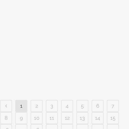
ENGENHEIRO NO CONDOMÍNIO
BELLAGIO EM CAMPINAS
Engenheiro no condomínio Bellagio em
Campinas Se você tem um terreno no
condomínio Bellagio em Campinas, e
está pensando em construir, e em busca
de um engenheiro perfeito seja casa,
sobrado duplex ou triplex, você acaba
de encontrar a sua equipe perfeita. O
Stúdio class hoje conta com...
1
2
3
4
5
6
7
8
9
10
11
12
13
14
15