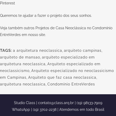
Pinterest
Queremos te ajudar a fazer o projeto dos seus sonhos.
Veja também outros Projetos de Casa Neoclássica no Condomínio
EntreVerdes em nosso
site.
TAGS:
a arquitetura neoclassica
,
arquiteto campinas
,
arquiteto de mansao
,
arquiteto especializado em
arquitetura neoclassica
,
Arquiteto especializado em
neoclassicismo
,
Arquiteto especializado no neoclassicismo
em Campinas
,
Arquiteto que faz casa neoclassica
,
arquitetura neoclassica
,
Condomínio EntreVerdes
Studio Class |
contato@class.arq.br
| (19) 98133-7909
WhatsApp | (19) 3702-2238 | Atendemos em todo Brasil