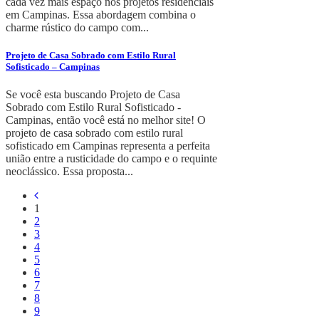
cada vez mais espaço nos projetos residenciais
em Campinas. Essa abordagem combina o
charme rústico do campo com...
Projeto de Casa Sobrado com Estilo Rural
Sofisticado – Campinas
Se você esta buscando Projeto de Casa
Sobrado com Estilo Rural Sofisticado -
Campinas, então você está no melhor site! O
projeto de casa sobrado com estilo rural
sofisticado em Campinas representa a perfeita
união entre a rusticidade do campo e o requinte
neoclássico. Essa proposta...
1
2
3
4
5
6
7
8
9