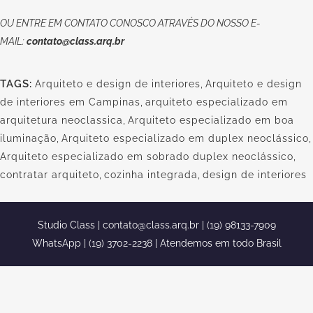
OU
ENTRE EM CONTATO CONOSCO
ATRAVÉS DO NOSSO E-
MAIL:
contato@class.arq.br
TAGS:
Arquiteto e design de interiores
,
Arquiteto e design
de interiores em Campinas
,
arquiteto especializado em
arquitetura neoclassica
,
Arquiteto especializado em boa
iluminação
,
Arquiteto especializado em duplex neoclássico
,
Arquiteto especializado em sobrado duplex neoclássico
,
contratar arquiteto
,
cozinha integrada
,
design de interiores
Studio Class |
contato@class.arq.br
| (19) 98133-7909
WhatsApp | (19) 3702-2238 | Atendemos em todo Brasil