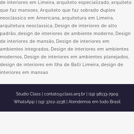
de interiores em Limeira
,
arquiteto especializado
,
arquiteto
que faz mansoes
,
Arquiteto que faz sobrado duplex
neoclássico em Americana
,
arquitetura em Limeira
,
arquitetura neoclassica
,
Design de interiores de alto
padrão
,
design de interiores de ambiente moderno
,
Design
de interiores de mansão
,
Design de interiores em
ambientes integrados
,
Design de interiores em ambientes
modernos
,
Design de interiores em ambientes planejados
,
design de interiores em Ilha de Balli Limeira
,
design de
interiores em mansao
Studio Class |
contato@class.arq.br
| (19) 98133-7909
WhatsApp | (19) 3702-2238 | Atendemos em todo Brasil