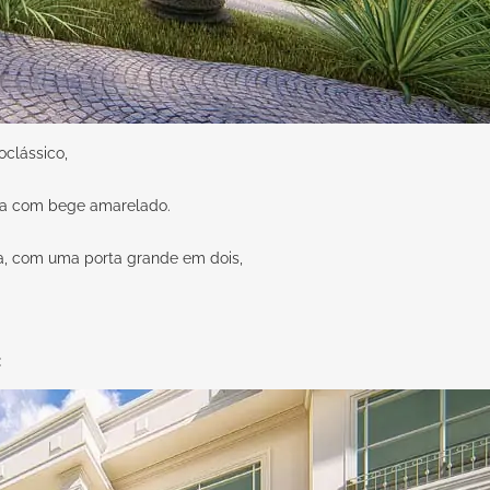
clássico,
oda com bege amarelado.
da, com uma porta grande em dois,
: