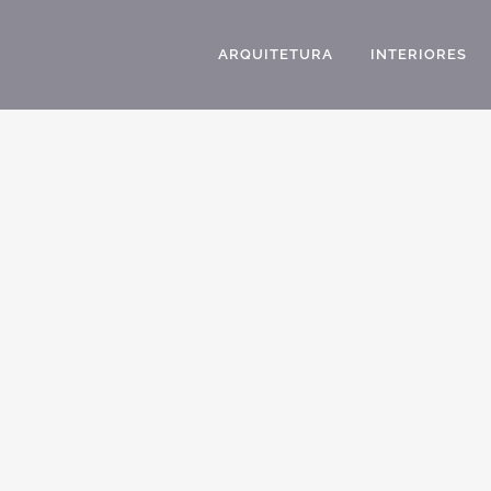
ARQUITETURA
INTERIORES
CASA NEOCLASSICA ESQUINA CONDOMINIO
P
ALPHAVILLE DPEDRO CAMPINAS ARQUITETURA
E
CLASSICA