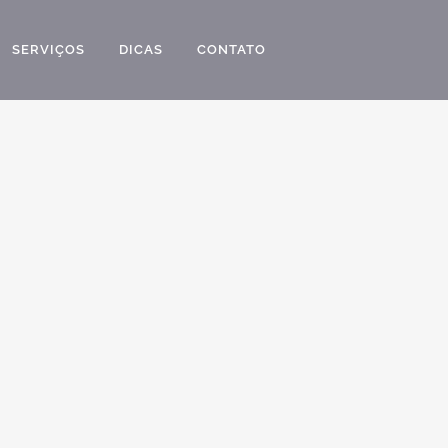
SERVIÇOS
DICAS
CONTATO
ROJETO SOBRADO DUPLEX CASA ESQUINA
PROJ
STILO NEOCLASSICO SWISS PARK CAMPINAS
FRAN