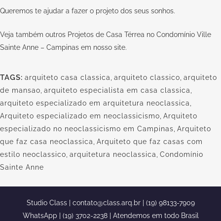
Queremos te ajudar a fazer o projeto dos seus sonhos.
Veja também outros Projetos de Casa Térrea no Condomínio Ville
Sainte Anne – Campinas em nosso
site.
TAGS:
arquiteto casa classica
,
arquiteto classico
,
arquiteto
de mansao
,
arquiteto especialista em casa classica
,
arquiteto especializado em arquitetura neoclassica
,
Arquiteto especializado em neoclassicismo
,
Arquiteto
especializado no neoclassicismo em Campinas
,
Arquiteto
que faz casa neoclassica
,
Arquiteto que faz casas com
estilo neoclassico
,
arquitetura neoclassica
,
Condomínio
Sainte Anne
Studio Class |
contato@class.arq.br
| (19) 98133-7909
WhatsApp | (19) 3702-2238 | Atendemos em todo Brasil