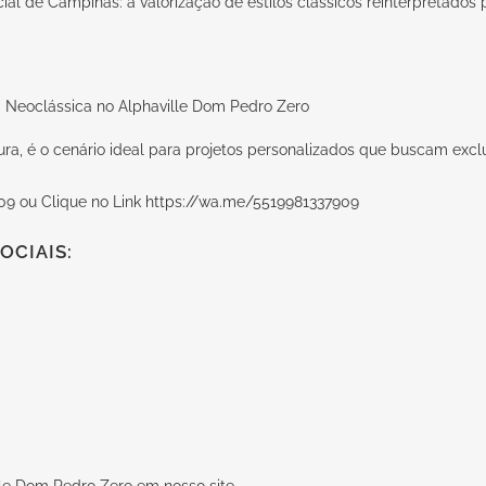
cial de Campinas: a valorização de estilos clássicos reinterpretados
a, é o cenário ideal para projetos personalizados que buscam exclusi
09 ou Clique no Link
https://wa.me/5519981337909
OCIAIS: