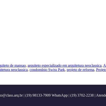
quiteto de mansao
,
arquiteto especializado em arquitetura neoclassica
,
A
itetura neoclassica
,
condomínio Swiss Park
,
projeto de reforma
,
Projet
to@class.arq.br
| (19) 98133-7909 WhatsApp | (19) 3702-2238 | Atend