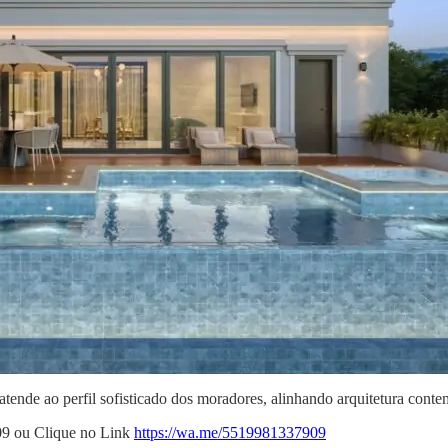
atende ao perfil sofisticado dos moradores, alinhando arquitetura cont
09 ou Clique no Link
https://wa.me/5519981337909