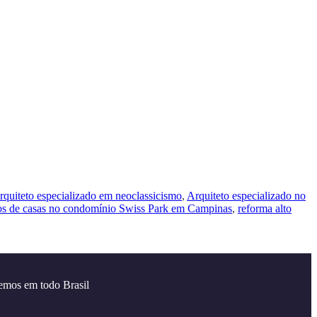
rquiteto especializado em neoclassicismo
,
Arquiteto especializado no
os de casas no condomínio Swiss Park em Campinas
,
reforma alto
emos em todo Brasil