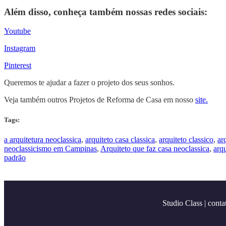
Além disso, conheça também nossas redes sociais:
Youtube
Instagram
Pinterest
Queremos te ajudar a fazer o projeto dos seus sonhos.
Veja também outros Projetos de Reforma de Casa em nosso
site.
Tags:
a arquitetura neoclassica
,
arquiteto casa classica
,
arquiteto classico
,
ar
neoclassicismo em Campinas
,
Arquiteto que faz casa neoclassica
,
arqu
padrão
Studio Class |
conta