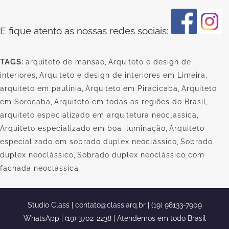
E fique atento as nossas redes sociais:
TAGS:
arquiteto de mansao
,
Arquiteto e design de
interiores
,
Arquiteto e design de interiores em Limeira
,
arquiteto em paulinia
,
Arquiteto em Piracicaba
,
Arquiteto
em Sorocaba
,
Arquiteto em todas as regiões do Brasil
,
arquiteto especializado em arquitetura neoclassica
,
Arquiteto especializado em boa iluminação
,
Arquiteto
especializado em sobrado duplex neoclássico
,
Sobrado
duplex neoclássico
,
Sobrado duplex neoclássico com
fachada neoclássica
Studio Class |
contato@class.arq.br
| (19) 98133-7909
WhatsApp | (19) 3702-2238 | Atendemos em todo Brasil