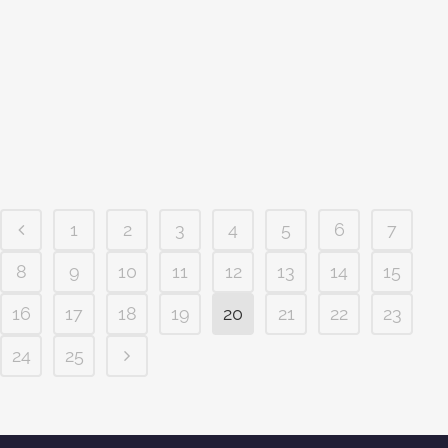
Centreville em Limeira, interior de São
Paulo, e está a procura de uma obra
bem feita de um sobrado duplex
neoclássico, o stúdio class hoje
apresenta uma planta de casa, um
sobrado duplex neoclássico...
1
2
3
4
5
6
7
8
9
10
11
12
13
14
15
16
17
18
19
20
21
22
23
24
25