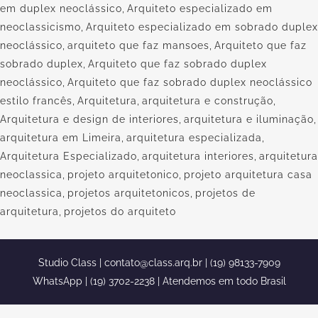
em duplex neoclássico
,
Arquiteto especializado em
neoclassicismo
,
Arquiteto especializado em sobrado duplex
neoclássico
,
arquiteto que faz mansoes
,
Arquiteto que faz
sobrado duplex
,
Arquiteto que faz sobrado duplex
neoclássico
,
Arquiteto que faz sobrado duplex neoclássico
estilo francês
,
Arquitetura
,
arquitetura e construção
,
Arquitetura e design de interiores
,
arquitetura e iluminação
,
arquitetura em Limeira
,
arquitetura especializada
,
Arquitetura Especializado
,
arquitetura interiores
,
arquitetura
neoclassica
,
projeto arquitetonico
,
projeto arquitetura casa
neoclassica
,
projetos arquitetonicos
,
projetos de
arquitetura
,
projetos do arquiteto
Studio Class |
contato@class.arq.br
| (19) 98133-7909
WhatsApp | (19) 3702-2238 | Atendemos em todo Brasil