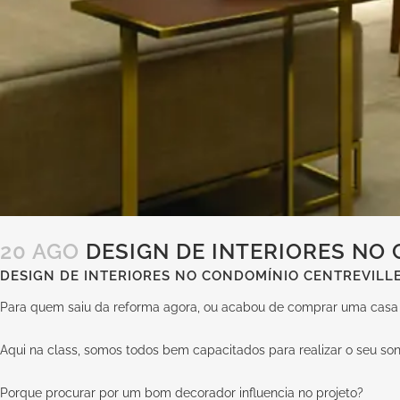
20 AGO
DESIGN DE INTERIORES NO 
DESIGN DE INTERIORES NO CONDOMÍNIO CENTREVILLE
Para quem saiu da reforma agora, ou acabou de comprar uma casa d
Aqui na
class
, somos todos bem capacitados para realizar o seu so
Porque procurar por um bom decorador influencia no projeto?