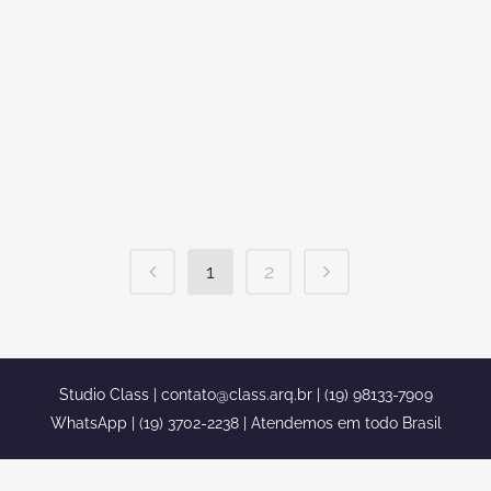
condomínio Village Damha em Limeira O
stúdio class hoje traz algumas dicas de
como aproveitar melhor o seu terreno no
condomínio Village Damha em Limeira.
Nem sempre é fácil encontrar um
terreno amplo para a sua construção,
principalmente nas médias e...
1
2
Studio Class |
contato@class.arq.br
| (19) 98133-7909
WhatsApp | (19) 3702-2238 | Atendemos em todo Brasil