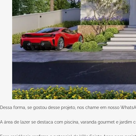
Dessa forma, se gostou desse projeto, nos chame em nosso
WhatsA
A área de lazer se destaca com piscina, varanda gourmet e jardim c