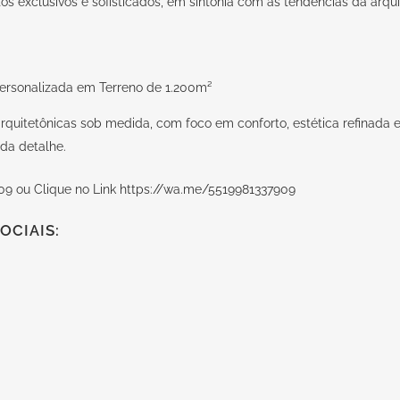
etos exclusivos e sofisticados, em sintonia com as tendências da arq
quitetônicas sob medida, com foco em conforto, estética refinada e
da detalhe.
09 ou Clique no Link
https://wa.me/5519981337909
OCIAIS: