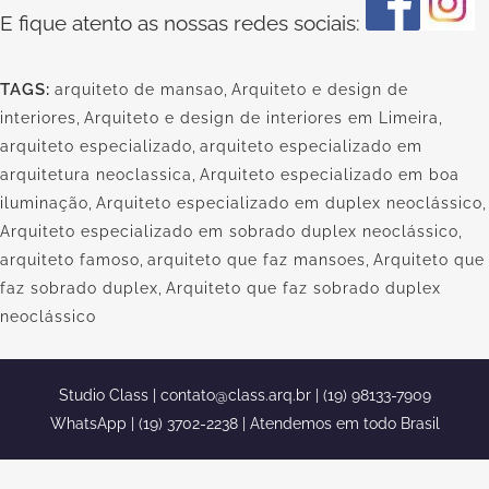
E fique atento as nossas redes sociais:
TAGS:
arquiteto de mansao
,
Arquiteto e design de
interiores
,
Arquiteto e design de interiores em Limeira
,
arquiteto especializado
,
arquiteto especializado em
arquitetura neoclassica
,
Arquiteto especializado em boa
iluminação
,
Arquiteto especializado em duplex neoclássico
,
Arquiteto especializado em sobrado duplex neoclássico
,
arquiteto famoso
,
arquiteto que faz mansoes
,
Arquiteto que
faz sobrado duplex
,
Arquiteto que faz sobrado duplex
neoclássico
Studio Class |
contato@class.arq.br
| (19) 98133-7909
WhatsApp | (19) 3702-2238 | Atendemos em todo Brasil