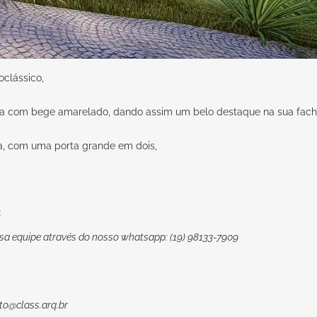
clássico,
oda com bege amarelado, dando assim um belo destaque na sua fach
da, com uma porta grande em dois,
:
sa equipe através do nosso whatsapp: (19) 98133-7909
to@class.arq.br