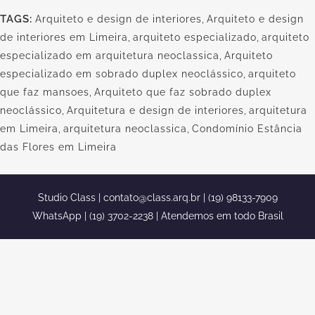
TAGS:
Arquiteto e design de interiores
,
Arquiteto e design
de interiores em Limeira
,
arquiteto especializado
,
arquiteto
especializado em arquitetura neoclassica
,
Arquiteto
especializado em sobrado duplex neoclássico
,
arquiteto
que faz mansoes
,
Arquiteto que faz sobrado duplex
neoclássico
,
Arquitetura e design de interiores
,
arquitetura
em Limeira
,
arquitetura neoclassica
,
Condomínio Estância
das Flores em Limeira
Studio Class |
contato@class.arq.br
| (19) 98133-7909
WhatsApp | (19) 3702-2238 | Atendemos em todo Brasil