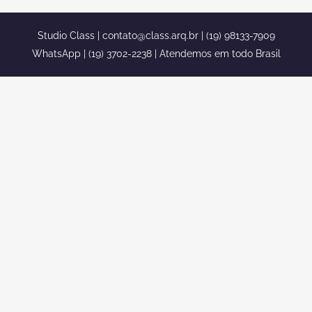
Studio Class |
contato@class.arq.br
| (19) 98133-7909
WhatsApp | (19) 3702-2238 | Atendemos em todo Brasil