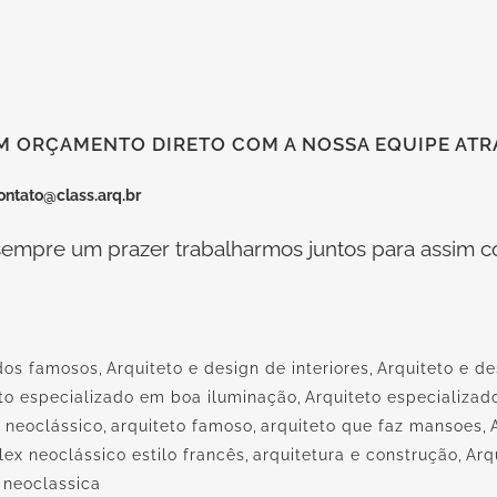
M ORÇAMENTO DIRETO COM A NOSSA EQUIPE ATRA
ontato@class.arq.br
empre um prazer trabalharmos juntos para assim co
 dos famosos
,
Arquiteto e design de interiores
,
Arquiteto e de
to especializado em boa iluminação
,
Arquiteto especializa
 neoclássico
,
arquiteto famoso
,
arquiteto que faz mansoes
,
ex neoclássico estilo francês
,
arquitetura e construção
,
Arq
 neoclassica