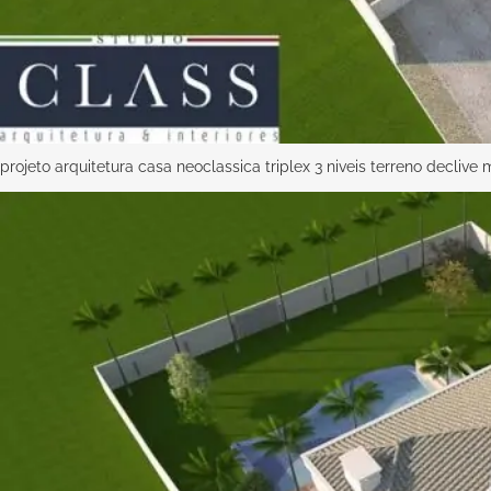
projeto arquitetura casa neoclassica triplex 3 niveis terreno decliv