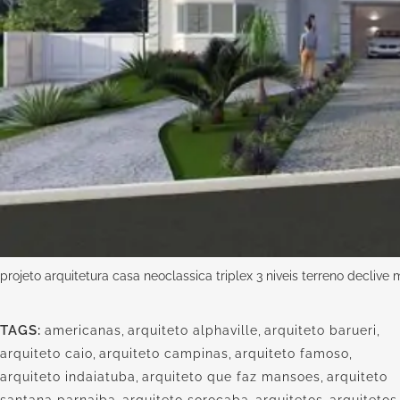
projeto arquitetura casa neoclassica triplex 3 niveis terreno decliv
TAGS:
americanas
,
arquiteto alphaville
,
arquiteto barueri
,
arquiteto caio
,
arquiteto campinas
,
arquiteto famoso
,
arquiteto indaiatuba
,
arquiteto que faz mansoes
,
arquiteto
santana parnaiba
,
arquiteto sorocaba
,
arquitetos
,
arquitetos