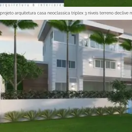
projeto arquitetura casa neoclassica triplex 3 niveis terreno decliv