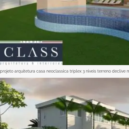
projeto arquitetura casa neoclassica triplex 3 niveis terreno decliv