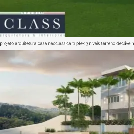
projeto arquitetura casa neoclassica triplex 3 niveis terreno decliv