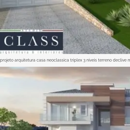
projeto arquitetura casa neoclassica triplex 3 niveis terreno decliv