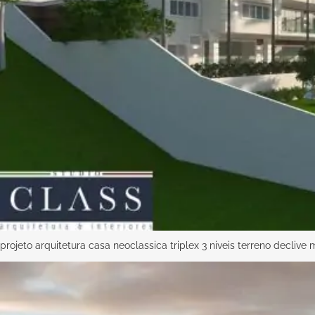
projeto arquitetura casa neoclassica triplex 3 niveis terreno decliv