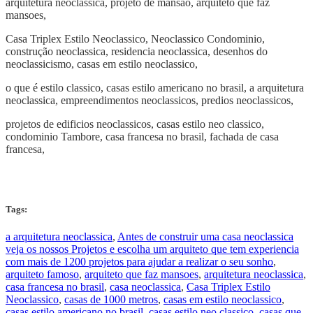
arquitetura neoclassica, projeto de mansao, arquiteto que faz
mansoes,
Casa Triplex Estilo Neoclassico, Neoclassico Condominio,
construção neoclassica, residencia neoclassica, desenhos do
neoclassicismo, casas em estilo neoclassico,
o que é estilo classico, casas estilo americano no brasil, a arquitetura
neoclassica, empreendimentos neoclassicos, predios neoclassicos,
projetos de edificios neoclassicos, casas estilo neo classico,
condominio Tambore, casa francesa no brasil, fachada de casa
francesa,
Tags:
a arquitetura neoclassica
,
Antes de construir uma casa neoclassica
veja os nossos Projetos e escolha um arquiteto que tem experiencia
com mais de 1200 projetos para ajudar a realizar o seu sonho
,
arquiteto famoso
,
arquiteto que faz mansoes
,
arquitetura neoclassica
,
casa francesa no brasil
,
casa neoclassica
,
Casa Triplex Estilo
Neoclassico
,
casas de 1000 metros
,
casas em estilo neoclassico
,
casas estilo americano no brasil
,
casas estilo neo classico
,
casas que