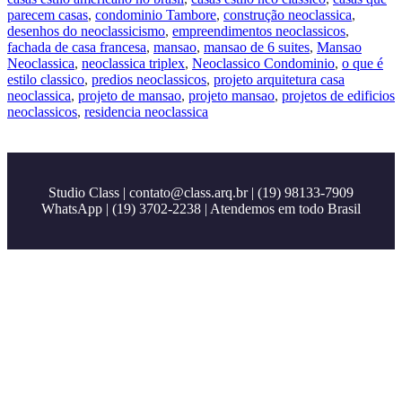
parecem casas
,
condominio Tambore
,
construção neoclassica
,
desenhos do neoclassicismo
,
empreendimentos neoclassicos
,
fachada de casa francesa
,
mansao
,
mansao de 6 suites
,
Mansao
Neoclassica
,
neoclassica triplex
,
Neoclassico Condominio
,
o que é
estilo classico
,
predios neoclassicos
,
projeto arquitetura casa
neoclassica
,
projeto de mansao
,
projeto mansao
,
projetos de edificios
neoclassicos
,
residencia neoclassica
Studio Class |
contato@class.arq.br
| (19) 98133-7909
WhatsApp | (19) 3702-2238 | Atendemos em todo Brasil