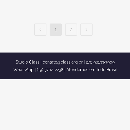
condominio...
1
2
Studio Class |
contato@class.arq.br
| (19) 98133-7909
WhatsApp | (19) 3702-2238 | Atendemos em todo Brasil