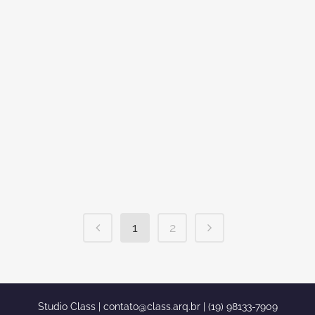
Casa Francesa [caption
id="attachment_899" align="aligncenter"
width="900"] projeto sobrado estilo
frances fachada neoclassica telha
shingle portico garagem
fechada[/caption] entre em contato
conosco pelo email :
contato@class.arq.br
ou pelo whatsapp
19 981337909 atendemos em todo Brasil.
casas que parecem...
1
2
Studio Class |
contato@class.arq.br
| (19) 98133-7909