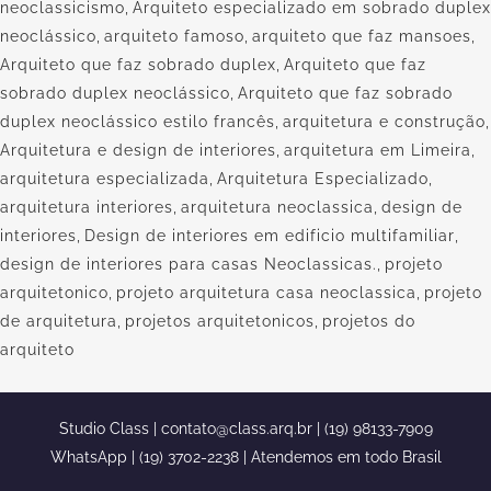
neoclassicismo
,
Arquiteto especializado em sobrado duplex
neoclássico
,
arquiteto famoso
,
arquiteto que faz mansoes
,
Arquiteto que faz sobrado duplex
,
Arquiteto que faz
sobrado duplex neoclássico
,
Arquiteto que faz sobrado
duplex neoclássico estilo francês
,
arquitetura e construção
,
Arquitetura e design de interiores
,
arquitetura em Limeira
,
arquitetura especializada
,
Arquitetura Especializado
,
arquitetura interiores
,
arquitetura neoclassica
,
design de
interiores
,
Design de interiores em edificio multifamiliar
,
design de interiores para casas Neoclassicas.
,
projeto
arquitetonico
,
projeto arquitetura casa neoclassica
,
projeto
de arquitetura
,
projetos arquitetonicos
,
projetos do
arquiteto
Studio Class |
contato@class.arq.br
| (19) 98133-7909
WhatsApp | (19) 3702-2238 | Atendemos em todo Brasil