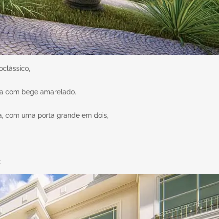
clássico,
oda com bege amarelado.
da, com uma porta grande em dois,
: