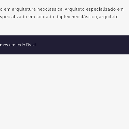
do em arquitetura neoclassica
,
Arquiteto especializado em
especializado em sobrado duplex neoclássico
,
arquiteto
emos em todo Brasil