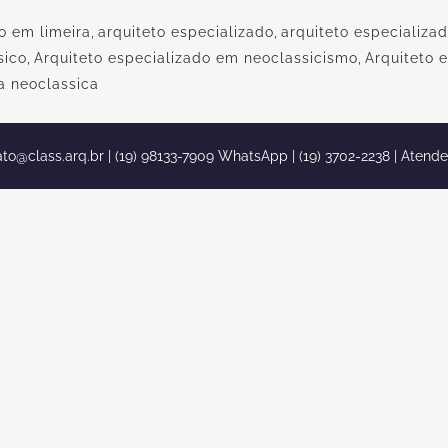
o em limeira
,
arquiteto especializado
,
arquiteto especializa
sico
,
Arquiteto especializado em neoclassicismo
,
Arquiteto 
a neoclassica
ato@class.arq.br
| (19) 98133-7909 WhatsApp | (19) 3702-2238 | Atend