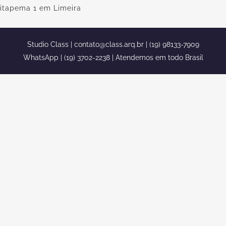
itapema 1 em Limeira
Studio Class |
contato@class.arq.br
| (19) 98133-7909
WhatsApp | (19) 3702-2238 | Atendemos em todo Brasil