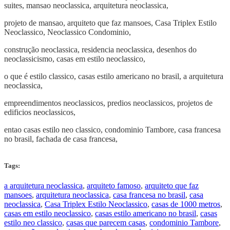
suites, mansao neoclassica, arquitetura neoclassica,
projeto de mansao, arquiteto que faz mansoes, Casa Triplex Estilo
Neoclassico, Neoclassico Condominio,
construção neoclassica, residencia neoclassica, desenhos do
neoclassicismo, casas em estilo neoclassico,
o que é estilo classico, casas estilo americano no brasil, a arquitetura
neoclassica,
empreendimentos neoclassicos, predios neoclassicos, projetos de
edificios neoclassicos,
entao casas estilo neo classico, condominio Tambore, casa francesa
no brasil, fachada de casa francesa,
Tags:
a arquitetura neoclassica
,
arquiteto famoso
,
arquiteto que faz
mansoes
,
arquitetura neoclassica
,
casa francesa no brasil
,
casa
neoclassica
,
Casa Triplex Estilo Neoclassico
,
casas de 1000 metros
,
casas em estilo neoclassico
,
casas estilo americano no brasil
,
casas
estilo neo classico
,
casas que parecem casas
,
condominio Tambore
,