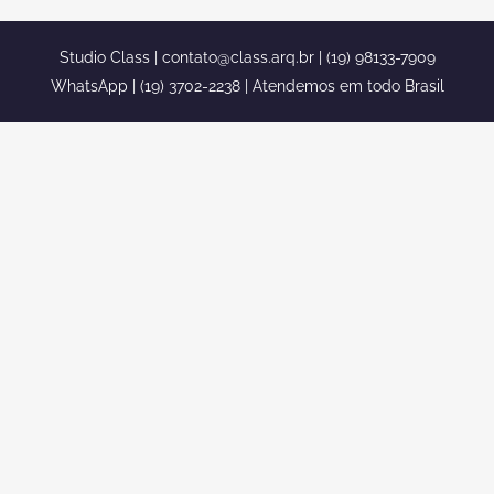
Studio Class |
contato@class.arq.br
| (19) 98133-7909
WhatsApp | (19) 3702-2238 | Atendemos em todo Brasil