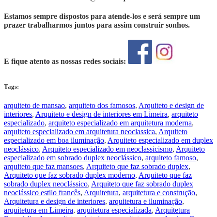
Estamos sempre dispostos para atende-los e será sempre um
prazer trabalharmos juntos para assim construir sonhos.
E fique atento as nossas redes sociais:
Tags:
arquiteto de mansao
,
arquiteto dos famosos
,
Arquiteto e design de
interiores
,
Arquiteto e design de interiores em Limeira
,
arquiteto
especializado
,
arquiteto especializado em arquitetura moderna
,
arquiteto especializado em arquitetura neoclassica
,
Arquiteto
especializado em boa iluminação
,
Arquiteto especializado em duplex
neoclássico
,
Arquiteto especializado em neoclassicismo
,
Arquiteto
especializado em sobrado duplex neoclássico
,
arquiteto famoso
,
arquiteto que faz mansoes
,
Arquiteto que faz sobrado duplex
,
Arquiteto que faz sobrado duplex moderno
,
Arquiteto que faz
sobrado duplex neoclássico
,
Arquiteto que faz sobrado duplex
neoclássico estilo francês
,
Arquitetura
,
arquitetura e construção
,
Arquitetura e design de interiores
,
arquitetura e iluminação
,
arquitetura em Limeira
,
arquitetura especializada
,
Arquitetura