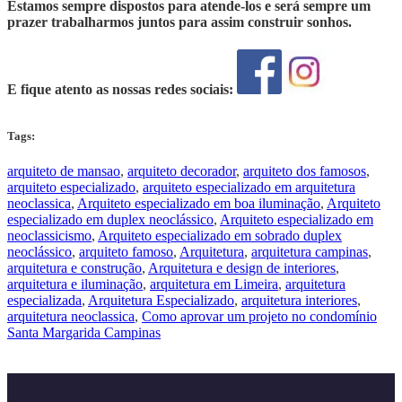
Estamos sempre dispostos para atende-los e será sempre um
prazer trabalharmos juntos para assim construir sonhos.
E fique atento as nossas redes sociais:
Tags:
arquiteto de mansao
,
arquiteto decorador
,
arquiteto dos famosos
,
arquiteto especializado
,
arquiteto especializado em arquitetura
neoclassica
,
Arquiteto especializado em boa iluminação
,
Arquiteto
especializado em duplex neoclássico
,
Arquiteto especializado em
neoclassicismo
,
Arquiteto especializado em sobrado duplex
neoclássico
,
arquiteto famoso
,
Arquitetura
,
arquitetura campinas
,
arquitetura e construção
,
Arquitetura e design de interiores
,
arquitetura e iluminação
,
arquitetura em Limeira
,
arquitetura
especializada
,
Arquitetura Especializado
,
arquitetura interiores
,
arquitetura neoclassica
,
Como aprovar um projeto no condomínio
Santa Margarida Campinas