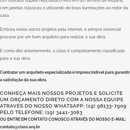
Um sobrado duplex neoclássico feito em um terreno de esquina,
com janelas clássicas e utilizando de boas iluminações ao redor da
casa.
Embora exista outros projetos pela internet, é sempre essencial
procurar por um bom arquiteto para realizar a sua obra.
E como dito anteriormente, a
class
é completamente classificada
para a sua obra.
Contratar um arquiteto especializado
é imprescindível para garantir
a satisfação da sua obra.
CONHEÇA MAIS NOSSOS PROJETOS E SOLICITE
UM ORÇAMENTO DIRETO COM A NOSSA EQUIPE
ATRAVÉS DO NOSSO WHATSAPP: (19) 98133-7909
PELO TELEFONE: (19) 3441-3063
OU
ENTRE EM CONTATO CONOSCO
ATRAVÉS DO NOSSO E-MAIL:
contato@class.arq.br