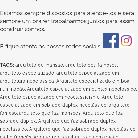
Estamos sempre dispostos para atende-los e será
sempre um prazer trabalharmos juntos para assim
construir sonhos.
E fique atento as nossas redes sociais:
TAGS:
arquiteto de mansao
,
arquiteto dos famosos
,
arquiteto especializado
,
arquiteto especializado em
arquitetura neoclassica
,
Arquiteto especializado em boa
iluminação
,
Arquiteto especializado em duplex neoclássico
,
Arquiteto especializado em neoclassicismo
,
Arquiteto
especializado em sobrado duplex neoclássico
,
arquiteto
famoso
,
arquiteto que faz mansoes
,
Arquiteto que faz
sobrado duplex
,
Arquiteto que faz sobrado duplex
neoclássico
,
Arquiteto que faz sobrado duplex neoclássico
estilo francês
,
Arquitetura
,
arquitetura e construção
,