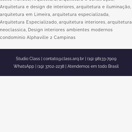
Arquitetura e design de interiores
,
arquitetura e iluminação
,
arquitetura em Limeira
,
arquitetura especializada
,
Arquitetura Especializado
,
arquitetura interiores
,
arquitetura
neoclassica
,
Design interiores ambientes modernos
condomínio Alphaville 2 Campinas
Studio Class |
contato@class.arq.br
| (19) 98133-7909
WhatsApp | (19) 3702-2238 | Atendemos em todo Brasil